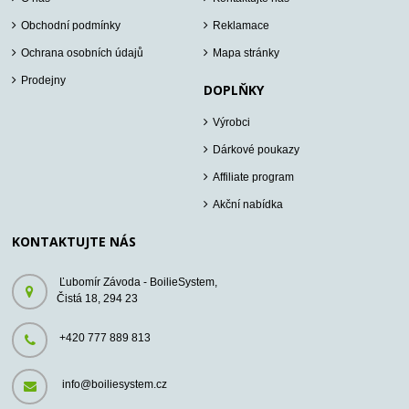
Obchodní podmínky
Reklamace
Ochrana osobních údajů
Mapa stránky
Prodejny
DOPLŇKY
Výrobci
Dárkové poukazy
Affiliate program
Akční nabídka
KONTAKTUJTE NÁS
Ľubomír Závoda - BoilieSystem,
Čistá 18, 294 23
+420 777 889 813
info@boiliesystem.cz