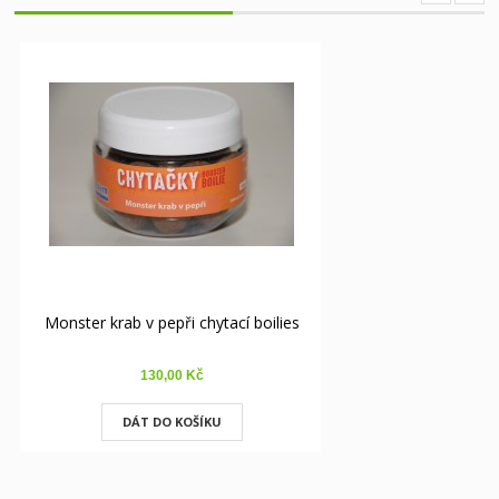
Monster krab v pepři chytací boilies
Švestka chyta
130,00 Kč
130,00
DÁT DO KOŠÍKU
DÁT DO K