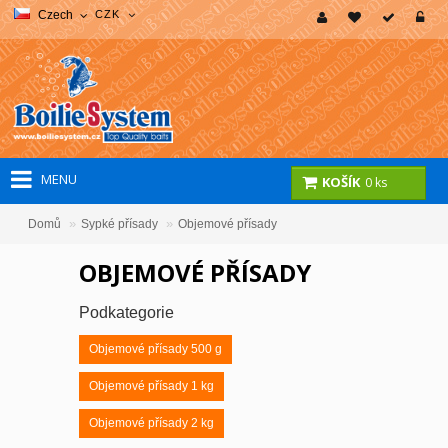
Czech
CZK
MENU
KOŠÍK
0 ks
»
»
Domů
Sypké přísady
Objemové přísady
OBJEMOVÉ PŘÍSADY
Podkategorie
Objemové přísady 500 g
Objemové přísady 1 kg
Objemové přísady 2 kg