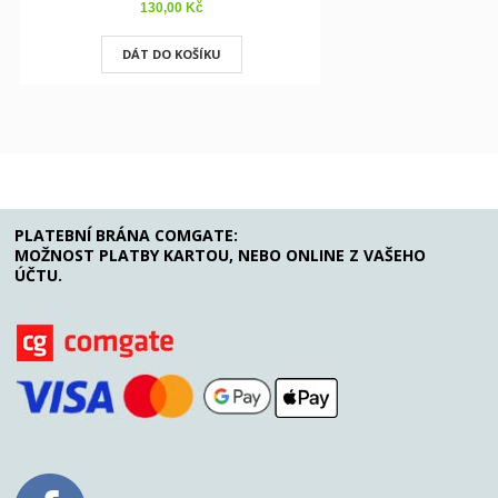
130,00 Kč
130,00
DÁT DO KOŠÍKU
DÁT DO K
PLATEBNÍ BRÁNA COMGATE:
MOŽNOST PLATBY KARTOU, NEBO ONLINE Z VAŠEHO
ÚČTU.