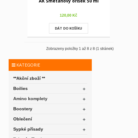
AK Smetanový oříšek 50 ml
120,00 Kč
DÁT DO KOŠÍKU
Zobrazeny položky 1 až 8 z 8 (1 stránek)
KATEGORIE
**Akční zboží **
Boilies
Amino komplety
Boostery
Oblečení
Sypké přísady