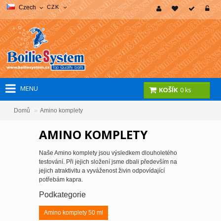
Czech
CZK
MENU
KOŠÍK
0 ks
»
Domů
Amino komplety
AMINO KOMPLETY
Naše Amino komplety jsou výsledkem dlouholetého
testování. Při jejich složení jsme dbali především na
jejich atraktivitu a vyváženost živin odpovídající
potřebám kapra.
Podkategorie
Amino komplety 50 ml