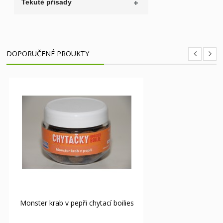
Tekuté přísady
DOPORUČENÉ PROUKTY
Monster krab v pepři chytací boilies
Švestka chyta