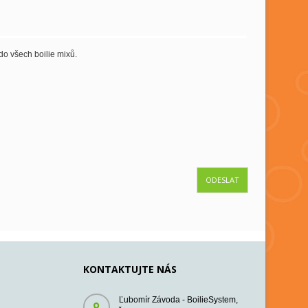
do všech boilie mixů.
ODESLAT
KONTAKTUJTE NÁS
Ľubomír Závoda - BoilieSystem,