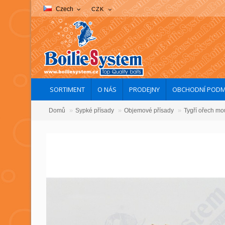
Czech
CZK
SORTIMENT
O NÁS
PRODEJNY
OBCHODNÍ PODM
»
»
»
Domů
Sypké přísady
Objemové přísady
Tygří ořech mo