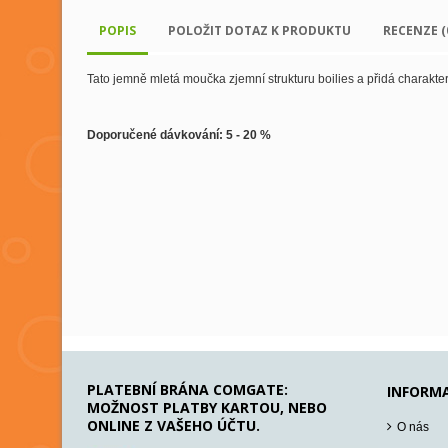
POPIS
POLOŽIT DOTAZ K PRODUKTU
RECENZE (
Tato jemně mletá moučka zjemní strukturu boilies a přidá charakteri
Doporučené dávkování: 5 - 20 %
PLATEBNÍ BRÁNA COMGATE:
INFORM
MOŽNOST PLATBY KARTOU, NEBO
ONLINE Z VAŠEHO ÚČTU.
O nás