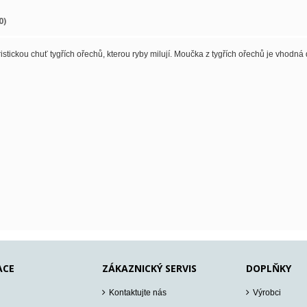
0)
stickou chuť tygřích ořechů, kterou ryby milují. Moučka z tygřích ořechů je vhodná 
ACE
ZÁKAZNICKÝ SERVIS
DOPLŇKY
Kontaktujte nás
Výrobci