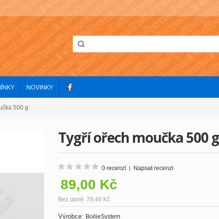
ÍNKY
NOVINKY
učka 500 g
Tygří ořech moučka 500 g
0 recenzí
Napsat recenzi
|
89,00 Kč
Bez daně: 79,46 Kč
Výrobce:
BoilieSystem