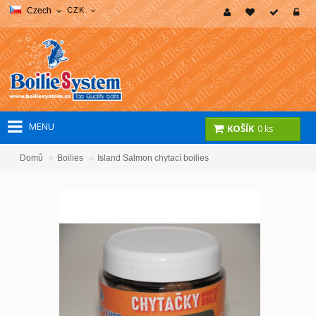
Czech
CZK
MENU
KOŠÍK
0 ks
»
»
Domů
Boilies
Island Salmon chytací boilies