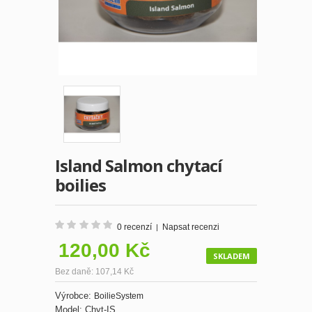
Island Salmon chytací
boilies
0 recenzí
Napsat recenzi
|
120,00 Kč
SKLADEM
Bez daně: 107,14 Kč
Výrobce:
BoilieSystem
Model:
Chyt-IS