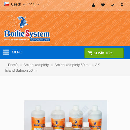
Czech
CZK
MENU
KOŠÍK
0 ks
»
»
»
Domů
Amino komplety
Amino komplety 50 ml
AK
Island Salmon 50 ml