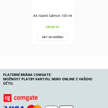
AK Island Salmon 100 ml
AK I
240,00 Kč
DÁT DO KOŠÍKU
PLATEBNÍ BRÁNA COMGATE:
MOŽNOST PLATBY KARTOU, NEBO ONLINE Z VAŠEHO
ÚČTU.