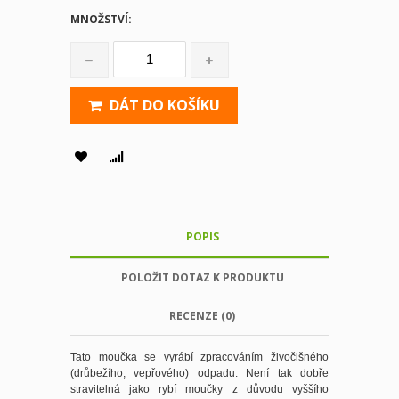
MNOŽSTVÍ:
DÁT DO KOŠÍKU
POPIS
POLOŽIT DOTAZ K PRODUKTU
RECENZE (0)
Tato moučka se vyrábí zpracováním živočišného
(drůbežího, vepřového) odpadu. Není tak dobře
stravitelná jako rybí moučky z důvodu vyššího