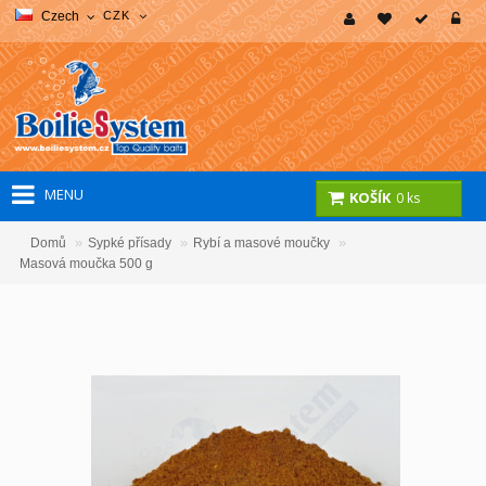
Czech
CZK
MENU
KOŠÍK
0 ks
»
»
»
Domů
Sypké přísady
Rybí a masové moučky
Masová moučka 500 g