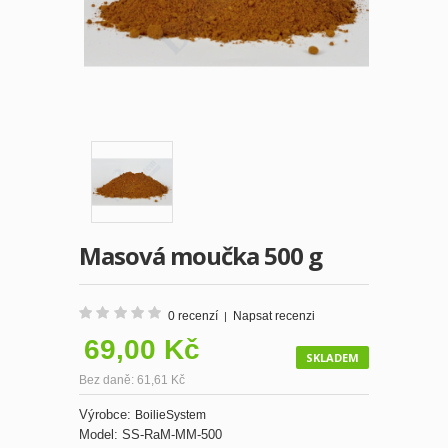
Masová moučka 500 g
0 recenzí
Napsat recenzi
|
69,00 Kč
SKLADEM
Bez daně: 61,61 Kč
Výrobce:
BoilieSystem
Model:
SS-RaM-MM-500